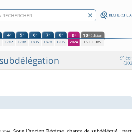
RECHERCHE 
4
5
6
7
8
9
10
e
e
e
e
e
édition
e
e
0
1762
1798
1835
1878
1935
2024
EN COURS
subdélégation
e
9
édi
(202
ymie.
Sous l’Ancien Régime, charge de subdélégué ; part