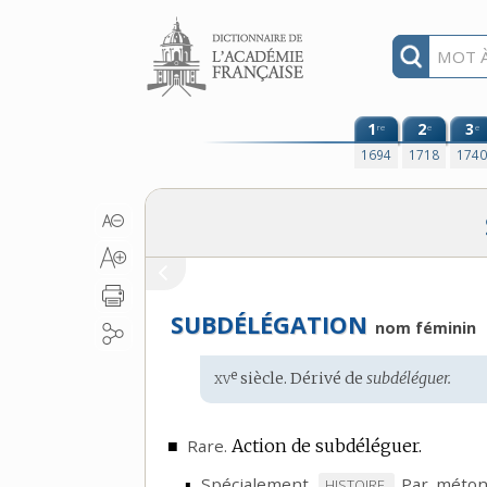
Aller au contenu
1
2
3
re
e
e
1694
1718
174
SUBDÉLÉGATION
nom féminin
xv
e
Étymologie
siècle. Dérivé de
subdéléguer.
:
■
Rare.
Action de subdéléguer.
▪
Spécialement.
Par méton
MARQUE
HISTOIRE.