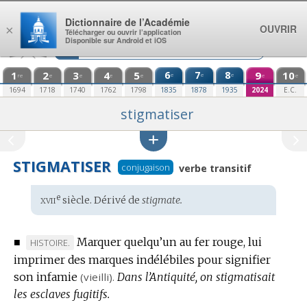
Aller au contenu
Dictionnaire de l’Académie
OUVRIR
×
Télécharger ou ouvrir l’application
Disponible sur Android et iOS
1
2
3
4
5
6
7
8
9
10
e
e
e
re
e
e
e
e
e
e
1694
1718
1740
1762
1798
1835
1878
1935
2024
E.C.
stigmatiser
STIGMATISER
conjugaison
verbe transitif
xvii
e
Étymologie
siècle. Dérivé de
stigmate.
:
■
Marquer quelqu’un au fer rouge, lui
MARQUE
HISTOIRE.
imprimer des marques indélébiles pour signifier
DE
son infamie
DOMAINE
(vieilli).
Dans l’Antiquité, on stigmatisait
les esclaves fugitifs.
: