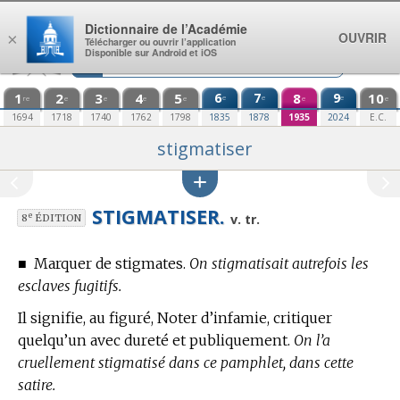
Aller au contenu
Dictionnaire de l’Académie
OUVRIR
×
Télécharger ou ouvrir l’application
Disponible sur Android et iOS
1
2
3
4
5
6
7
8
9
10
e
e
e
re
e
e
e
e
e
e
1694
1718
1740
1762
1798
1835
1878
1935
2024
E.C.
stigmatiser
STIGMATISER.
e
v. tr.
8
ÉDITION
■
Marquer de stigmates.
On stigmatisait autrefois les
esclaves fugitifs.
Il signifie, au figuré, Noter d’infamie, critiquer
quelqu’un avec dureté et publiquement.
On l’a
cruellement stigmatisé dans ce pamphlet, dans cette
satire.