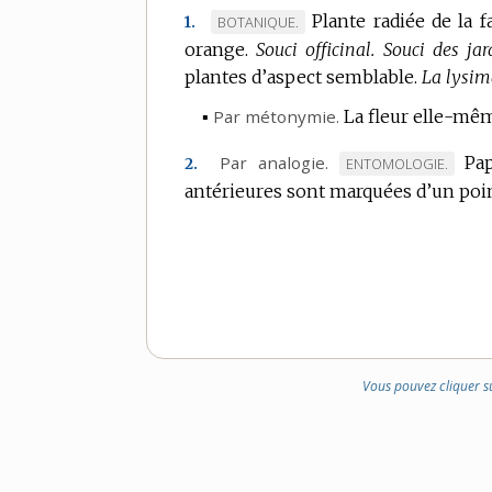
Plante radiée de la 
MARQUE
BOTANIQUE.
1.
orange.
DE
Souci officinal.
Souci des jar
plantes d’aspect semblable.
DOMAINE
La lysim
:
▪
Par métonymie.
La fleur elle-mê
Par analogie.
Pa
MARQUE
ENTOMOLOGIE.
2.
antérieures sont marquées d’un poin
DE
DOMAINE
:
Vous pouvez cliquer s