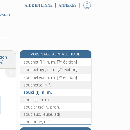
AIDE EN LIGNE
ANNEXES
AVANCÉE
soubresaut, n. m.
soubrette, n. f.
soubreveste, n. f.
souche, n. f.
souchet [I], n. m.
VOISINAGE ALPHABÉTIQUE
souchet [II], n. m.
tion
e
souchet [III], n. m.
[7
édition]
4)
e
souchetage, n. m.
[7
édition]
e
soucheteur, n. m.
[7
édition]
souchette, n. f.
souci [I], n. m.
souci [II], n. m.
soucier (se), v. pron.
soucieux, -euse, adj.
soucoupe, n. f.
soudable, adj.