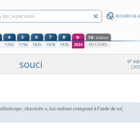
RECHERCHE 
4
5
6
7
8
9
10
e
e
e
e
e
édition
e
e
0
1762
1798
1835
1878
1935
2024
EN COURS
souci
e
9
édi
(202
éliotrope ; chicorée », lui-même composé à l’aide de
sol,