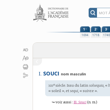
Aller au contenu
1
2
3
re
e
e
1694
1718
174
SOUCI
I.
nom masculin
xiii
e
Étymologie
siècle. Issu du
latin
solsequia,
« h
:
« soleil », et
sequi,
« suivre ».
↪
voir aussi :
II.
Souci
(n. m.)