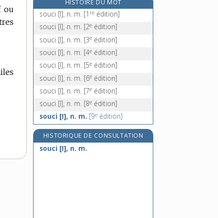
HISTOIRE DU MOT
f ou
soudage, n. m.
re
souci [I], n. m.
[1
édition]
tres
soudain, -aine, adj. et adv.
e
souci [I], n. m.
[2
édition]
soudainement, adv.
e
souci [I], n. m.
[3
édition]
soudaineté, n. f.
e
souci [I], n. m.
[4
édition]
e
souci [I], n. m.
[5
édition]
iles
e
souci [I], n. m.
[6
édition]
e
souci [I], n. m.
[7
édition]
e
souci [I], n. m.
[8
édition]
e
souci [I], n. m.
[9
édition]
HISTORIQUE DE CONSULTATION
souci [I], n. m.