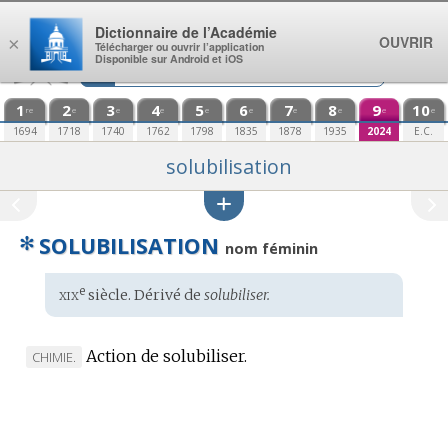
Aller au contenu
Dictionnaire de l’Académie
OUVRIR
×
Télécharger ou ouvrir l’application
Disponible sur Android et iOS
1
2
3
4
5
6
7
8
9
10
re
e
e
e
e
e
e
e
e
e
1694
1718
1740
1762
1798
1835
1878
1935
2024
E.C.
solubilisation
✻
SOLUBILISATION
nom féminin
xix
e
Étymologie
siècle. Dérivé de
solubiliser.
:
Action de solubiliser.
MARQUE
CHIMIE.
DE
DOMAINE
: