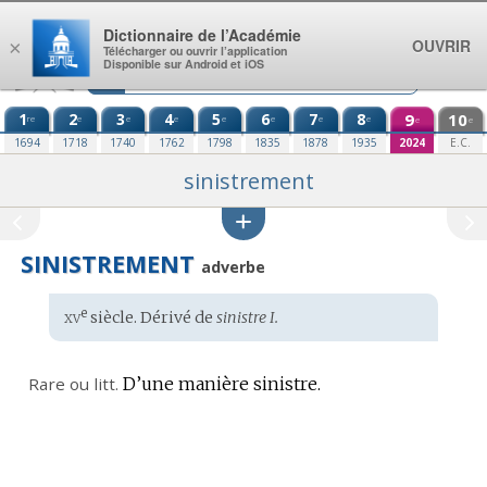
Aller au contenu
Dictionnaire de l’Académie
OUVRIR
×
Télécharger ou ouvrir l’application
Disponible sur Android et iOS
1
2
3
4
5
6
7
8
9
10
re
e
e
e
e
e
e
e
e
e
1694
1718
1740
1762
1798
1835
1878
1935
2024
E.C.
sinistrement
SINISTREMENT
adverbe
xv
e
Étymologie
siècle. Dérivé de
sinistre I.
:
Rare ou
litt.
D’une manière sinistre.