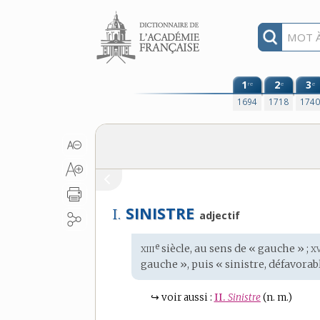
Aller au contenu
1
2
3
re
e
e
1694
1718
174
SINISTRE
I.
adjectif
xiii
x
e
Étymologie
siècle, au sens de « gauche » ;
:
gauche », puis « sinistre, défavorab
↪
voir aussi :
II.
Sinistre
(n. m.)