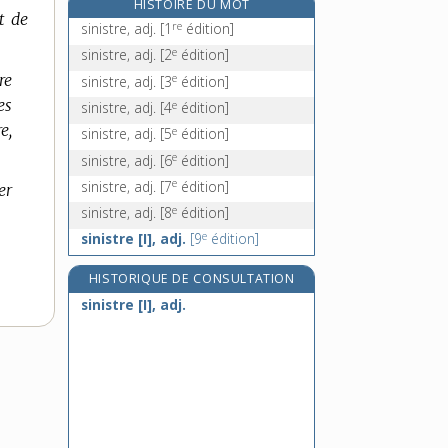
HISTOIRE DU MOT
t de
sinoc, adj.
re
sinistre, adj.
[1
édition]
sinologie, n. f.
e
sinistre, adj.
[2
édition]
sinologue, n.
re
e
sinistre, adj.
[3
édition]
sinon, conj.
es
e
sinistre, adj.
[4
édition]
e,
e
sinistre, adj.
[5
édition]
e
sinistre, adj.
[6
édition]
e
sinistre, adj.
[7
édition]
er
e
sinistre, adj.
[8
édition]
e
sinistre [I], adj.
[9
édition]
HISTORIQUE DE CONSULTATION
sinistre [I], adj.