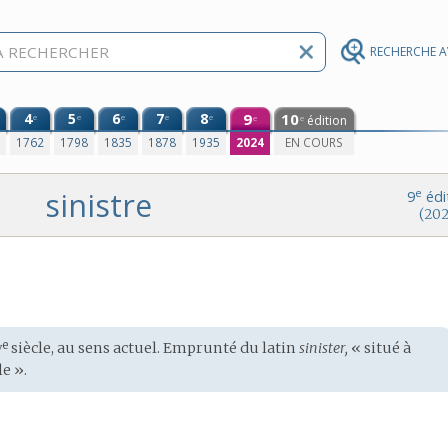
RECHERCHE 
4
5
6
7
8
9
10
e
e
e
e
e
édition
e
e
0
1762
1798
1835
1878
1935
2024
EN COURS
sinistre
e
9
édi
(202
v
e
siècle, au sens actuel. Emprunté du
latin
sinister,
« situé à
le ».