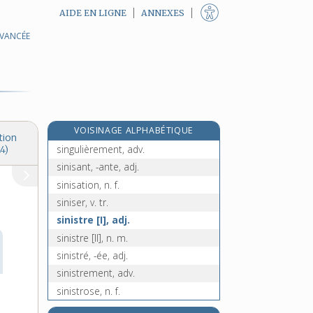
AIDE EN LIGNE
ANNEXES
AVANCÉE
singerie, n. f.
singleton, n. m.
singlette, n. f.
singulariser, v. tr.
singularité, n. f.
VOISINAGE ALPHABÉTIQUE
singulier, -ière, n. et adj.
tion
singulièrement, adv.
4)
sinisant, -ante, adj.
sinisation, n. f.
siniser, v. tr.
sinistre [I], adj.
sinistre [II], n. m.
sinistré, -ée, adj.
sinistrement, adv.
sinistrose, n. f.
sino-, préf.