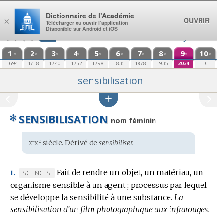
Aller au contenu
Dictionnaire de l’Académie
OUVRIR
×
Télécharger ou ouvrir l’application
Disponible sur Android et iOS
1
2
3
4
5
6
7
8
9
10
re
e
e
e
e
e
e
e
e
e
1694
1718
1740
1762
1798
1835
1878
1935
2024
E.C.
sensibilisation
✻
SENSIBILISATION
nom féminin
xix
e
Étymologie
siècle. Dérivé de
sensibiliser.
:
Fait de rendre un objet, un matériau, un
MARQUE
SCIENCES.
1.
organisme sensible à un agent ; processus par lequel
DE
se développe la sensibilité à une substance.
DOMAINE
La
sensibilisation d’un film photographique aux infrarouges.
: