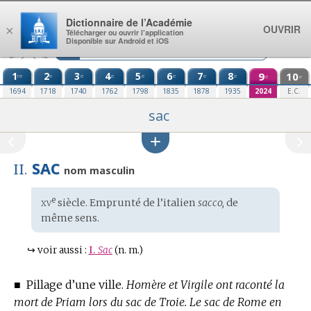
Aller au contenu
Dictionnaire de l’Académie
OUVRIR
×
Télécharger ou ouvrir l’application
Disponible sur Android et iOS
1
2
3
4
5
6
7
8
9
10
re
e
e
e
e
e
e
e
e
e
1694
1718
1740
1762
1798
1835
1878
1935
2024
E.C.
sac
SAC
II.
nom masculin
xv
e
Étymologie
siècle. Emprunté de l’
italien
sacco,
de
:
même sens.
↪
voir aussi :
I.
Sac
(n. m.)
■
Pillage d’une ville.
Homère et Virgile ont raconté la
mort de Priam lors du sac de Troie.
Le sac de Rome en