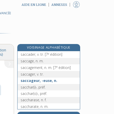
AIDE EN LIGNE
ANNEXES
AVANCÉE
saburral, -ale, adj.
saburre, n. f.
sac [I], n. m.
sac [II], n. m.
saccade, n. f.
VOISINAGE ALPHABÉTIQUE
saccadé, -ée, adj.
tion
e
saccader, v. tr.
[7
édition]
4)
saccage, n. m.
e
saccagement, n. m.
[7
édition]
saccager, v. tr.
saccageur, -euse, n.
sacchar(i)-, préf.
sacchar(o)-, préf.
saccharase, n. f.
saccharate, n. m.
saccharide, n. m.