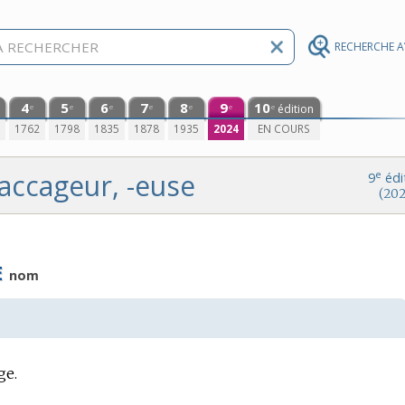
RECHERCHE 
4
5
6
7
8
9
10
édition
e
e
e
e
e
e
e
0
1762
1798
1835
1878
1935
2024
EN COURS
accageur, -euse
e
9
édi
(202
E
nom
ge.