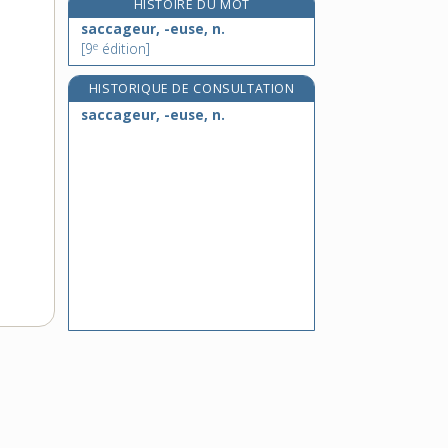
HISTOIRE DU MOT
saccharifère, adj.
saccageur, -euse, n.
saccharification, n. f.
e
[9
édition]
saccharifier, v. tr.
HISTORIQUE DE CONSULTATION
saccharimètre, n. m.
saccageur, -euse, n.