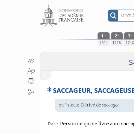
Aller au contenu
1
2
3
re
e
e
1694
1718
174
s
✻
SACCAGEUR, SACCAGEUS
xvi
e
Étymologie
siècle. Dérivé de
saccager.
:
Rare.
Personne qui se livre à un sacca