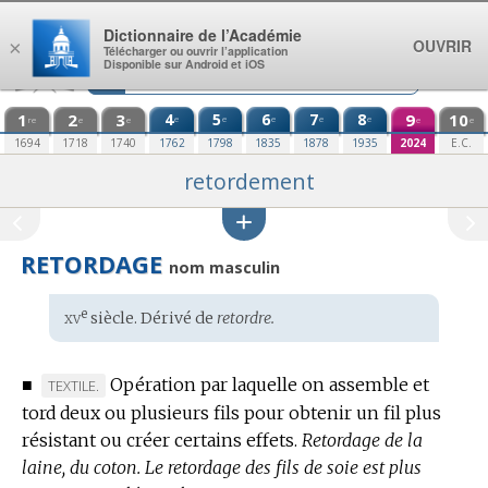
Aller au contenu
Dictionnaire de l’Académie
OUVRIR
×
Télécharger ou ouvrir l’application
Disponible sur Android et iOS
1
2
3
4
5
6
7
8
9
10
e
e
e
e
e
re
e
e
e
e
1694
1718
1740
1762
1798
1835
1878
1935
2024
E.C.
retordement
RETORDAGE
nom masculin
xv
e
Étymologie
siècle. Dérivé de
retordre.
:
■
Opération par laquelle on assemble et
MARQUE
TEXTILE.
tord deux ou plusieurs fils pour obtenir un fil plus
DE
résistant ou créer certains effets.
DOMAINE
Retordage de la
laine, du coton.
:
Le retordage des fils de soie est plus