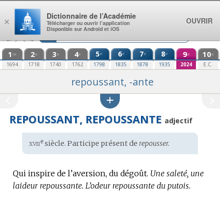
Aller au contenu
Dictionnaire de l’Académie
OUVRIR
×
Télécharger ou ouvrir l’application
Disponible sur Android et iOS
1
2
3
4
5
6
7
8
9
10
e
e
e
e
re
e
e
e
e
e
1694
1718
1740
1762
1798
1835
1878
1935
2024
E.C.
repoussant, -ante
REPOUSSANT, REPOUSSANTE
adjectif
xvii
e
Étymologie
siècle. Participe présent de
repousser.
:
Qui inspire de l’aversion, du dégoût.
Une saleté, une
laideur repoussante.
L’odeur repoussante du putois.