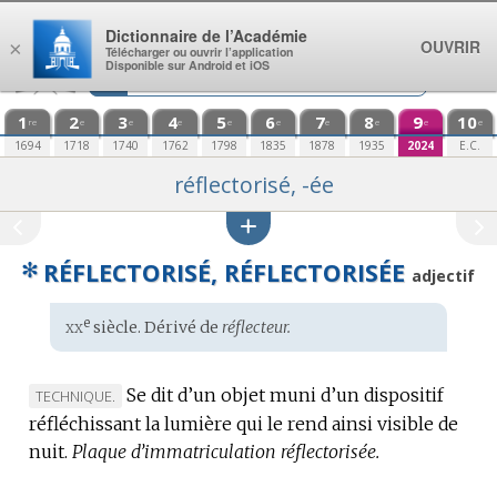
Aller au contenu
Dictionnaire de l’Académie
OUVRIR
×
Télécharger ou ouvrir l’application
Disponible sur Android et iOS
1
2
3
4
5
6
7
8
9
10
re
e
e
e
e
e
e
e
e
e
1694
1718
1740
1762
1798
1835
1878
1935
2024
E.C.
réflectorisé, -ée
✻
RÉFLECTORISÉ, RÉFLECTORISÉE
adjectif
xx
e
Étymologie
siècle. Dérivé de
réflecteur.
:
Se dit d’un objet muni d’un dispositif
MARQUE
TECHNIQUE.
réfléchissant la lumière qui le rend ainsi visible de
DE
nuit.
DOMAINE
Plaque d’immatriculation réflectorisée.
: