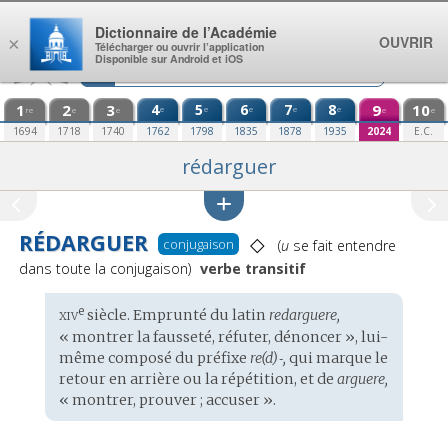
Aller au contenu
Dictionnaire de l’Académie
OUVRIR
×
Télécharger ou ouvrir l’application
Disponible sur Android et iOS
1
2
3
4
5
6
7
8
9
10
e
e
e
e
e
re
e
e
e
e
1694
1718
1740
1762
1798
1835
1878
1935
2024
E.C.
rédarguer
RÉDARGUER
◇
Prononciation
conjugaison
(
u
se fait entendre
:
dans toute la conjugaison)
verbe transitif
xiv
e
Étymologie
siècle. Emprunté du
latin
redarguere,
:
« montrer la fausseté, réfuter, dénoncer », lui-
même composé du préfixe
re(d)‑,
qui marque le
retour en arrière ou la répétition, et de
arguere,
« montrer, prouver ; accuser ».