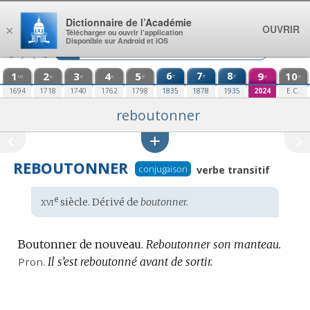
Aller au contenu
Dictionnaire de l’Académie
OUVRIR
×
Télécharger ou ouvrir l’application
Disponible sur Android et iOS
1
2
3
4
5
6
7
8
9
10
e
e
e
re
e
e
e
e
e
e
1694
1718
1740
1762
1798
1835
1878
1935
2024
E.C.
reboutonner
REBOUTONNER
conjugaison
verbe transitif
xvi
e
Étymologie
siècle. Dérivé de
boutonner.
:
Boutonner de nouveau.
Reboutonner son manteau.
Pron.
Il s’est reboutonné avant de sortir.