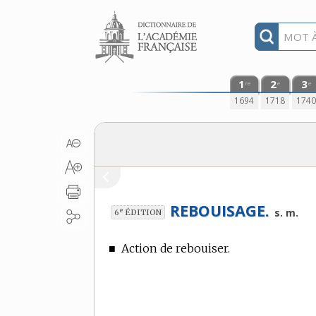
Aller au contenu
1
2
3
re
e
e
1694
1718
174
REBOUISAGE.
e
s. m.
6
ÉDITION
■
Action de rebouiser.