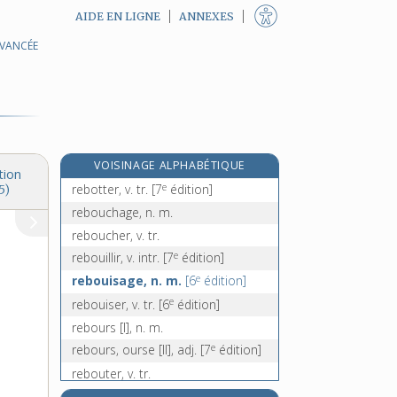
AIDE EN LIGNE
ANNEXES
AVANCÉE
rebondir, v. intr.
rebondissement, n. m.
rebord, n. m.
rebordé, -ée, adj.
reborder, v. tr.
VOISINAGE ALPHABÉTIQUE
rebot, n. m.
tion
e
rebotter, v. tr.
[7
édition]
5)
rebouchage, n. m.
reboucher, v. tr.
e
rebouillir, v. intr.
[7
édition]
e
rebouisage, n. m.
[6
édition]
e
rebouiser, v. tr.
[6
édition]
rebours [I], n. m.
e
rebours, ourse [II], adj.
[7
édition]
rebouter, v. tr.
rebouteur, -euse, n.