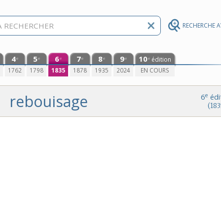
RECHERCHE 
4
5
6
7
8
9
10
édition
e
e
e
e
e
e
e
0
1762
1798
1835
1878
1935
2024
EN COURS
rebouisage
e
6
édi
(183