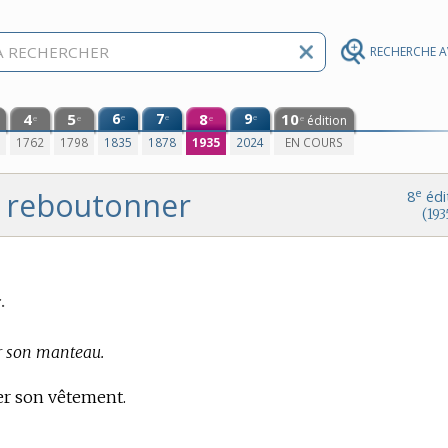
RECHERCHE 
4
5
6
7
8
9
10
e
e
e
édition
e
e
e
e
0
1762
1798
1835
1878
1935
2024
EN COURS
reboutonner
e
8
édi
(193
.
 son manteau.
r son vêtement.