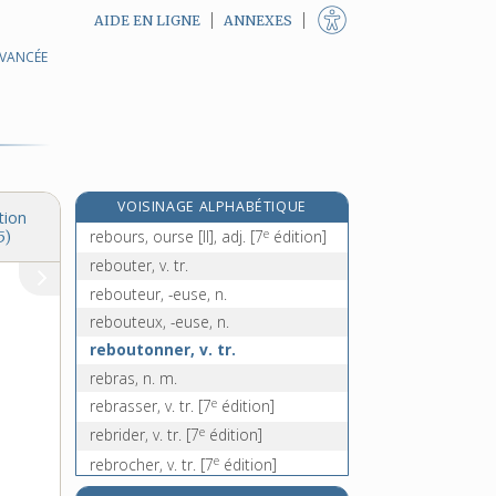
AIDE EN LIGNE
ANNEXES
AVANCÉE
rebouchage, n. m.
reboucher, v. tr.
e
rebouillir, v. intr.
[7
édition]
e
rebouisage, n. m.
[6
édition]
e
rebouiser, v. tr.
[6
édition]
VOISINAGE ALPHABÉTIQUE
rebours [I], n. m.
tion
e
rebours, ourse [II], adj.
[7
édition]
5)
rebouter, v. tr.
rebouteur, -euse, n.
rebouteux, -euse, n.
reboutonner, v. tr.
rebras, n. m.
e
rebrasser, v. tr.
[7
édition]
e
rebrider, v. tr.
[7
édition]
e
rebrocher, v. tr.
[7
édition]
rebroder, v. tr.