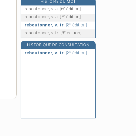
HISTOIRE DU MOT
rebroussement, n. m.
e
reboutonner, v. a.
[6
édition]
rebrousse-poil (à), loc. adv.
e
reboutonner, v. a.
[7
édition]
rebrousser, v. tr.
e
reboutonner, v. tr.
[8
édition]
rebuffade, n. f.
e
reboutonner, v. tr.
[9
édition]
HISTORIQUE DE CONSULTATION
e
reboutonner, v. tr.
[8
édition]