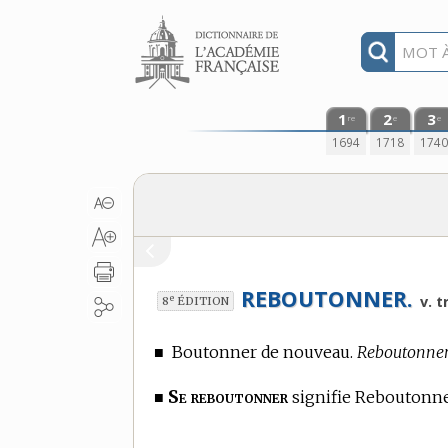
Aller au contenu
1
2
3
re
e
e
1694
1718
174
REBOUTONNER.
e
v. tr
8
ÉDITION
■
Boutonner de nouveau.
Reboutonner
Se reboutonner
■
signifie Reboutonne