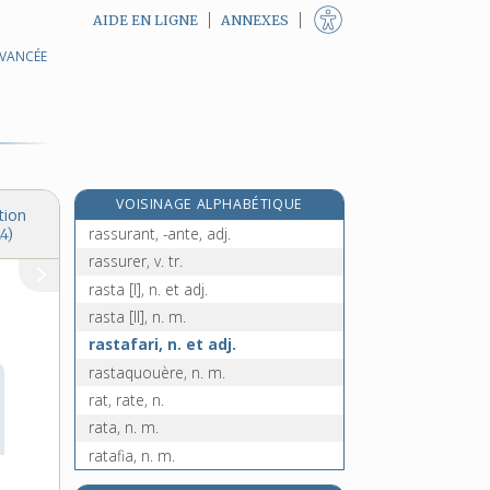
AIDE EN LIGNE
ANNEXES
AVANCÉE
rassir, v. intr.
rassis, -ise, adj.
rassortiment, n. m.
rassortir, v. tr.
e
rassoté, ée, p. p.
[4
édition]
VOISINAGE ALPHABÉTIQUE
rassoter, v. tr.
tion
rassurant, -ante, adj.
4)
rassurer, v. tr.
rasta [I], n. et adj.
rasta [II], n. m.
rastafari, n. et adj.
rastaquouère, n. m.
rat, rate, n.
rata, n. m.
ratafia, n. m.
ratage, n. m.