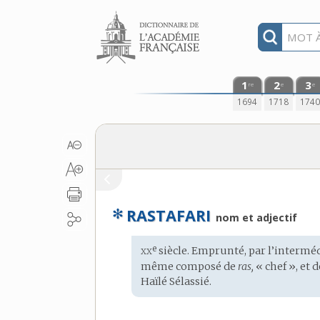
Aller au contenu
1
2
3
re
e
e
1694
1718
174
✻
RASTAFARI
nom et adjectif
xx
e
Étymologie
siècle. Emprunté, par l’interméd
:
même composé de
ras,
« chef », et 
Haïlé Sélassié.