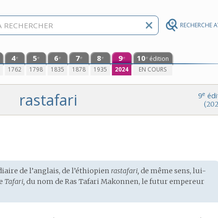
RECHERCHE 
4
5
6
7
8
9
10
édition
e
e
e
e
e
e
e
0
1762
1798
1835
1878
1935
2024
EN COURS
rastafari
e
9
édi
(202
iaire de l’
anglais
, de l’
éthiopien
rastafari,
de même sens, lui-
de
Tafari,
du
nom
de Ras Tafari Makonnen, le futur empereur