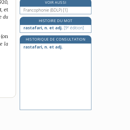
920,
VOIR AUSSI
e
ratan, n. m.
[5
édition]
, et
Francophonie (BDLP) [1]
ratanhia, n. m.
e du
rataplan !, interj.
HISTOIRE DU MOT
e
ratapoil, n. m.
rastafari, n. et adj.
[9
édition]
 (on
HISTORIQUE DE CONSULTATION
e la
rastafari, n. et adj.