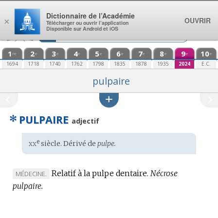
Aller au contenu
Dictionnaire de l’Académie
OUVRIR
×
Télécharger ou ouvrir l’application
Disponible sur Android et iOS
1
2
3
4
5
6
7
8
9
10
re
e
e
e
e
e
e
e
e
e
1694
1718
1740
1762
1798
1835
1878
1935
2024
E.C.
pulpaire
✻
PULPAIRE
adjectif
xx
e
Étymologie
siècle. Dérivé de
pulpe.
:
Relatif à la pulpe dentaire.
Nécrose
MARQUE
MÉDECINE.
pulpaire.
DE
DOMAINE
: