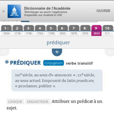
Aller au contenu
Dictionnaire de l’Académie
OUVRIR
×
Télécharger ou ouvrir l’application
Disponible sur Android et iOS
1
2
3
4
5
6
7
8
9
10
re
e
e
e
e
e
e
e
e
e
1694
1718
1740
1762
1798
1835
1878
1935
2024
E.C.
prédiquer
✻
PRÉDIQUER
conjugaison
verbe transitif
xiii
xx
e
e
Étymologie
siècle, au sens d’« annoncer » ;
siècle,
:
au sens actuel. Emprunté du
latin
praedicare,
« proclamer, publier ».
Attribuer un prédicat à un
MARQUE
MARQUE
LOGIQUE.
LINGUISTIQUE.
sujet.
DE
DE
DOMAINE
DOMAINE