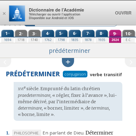
Aller au contenu
Dictionnaire de l’Académie
OUVRIR
×
Télécharger ou ouvrir l’application
Disponible sur Android et iOS
1
2
3
4
5
6
7
8
9
10
re
e
e
e
e
e
e
e
e
e
1694
1718
1740
1762
1798
1835
1878
1935
2024
E.C.
prédéterminer
PRÉDÉTERMINER
conjugaison
verbe transitif
xvi
e
Étymologie
siècle. Emprunté du
latin chrétien
:
praedeterminare,
« régler, fixer à l’avance », lui-
même dérivé, par l’intermédiaire de
determinare,
« borner, limiter », de
terminus,
« borne, limite ».
En parlant de Dieu.
Déterminer
MARQUE
PHILOSOPHIE.
1.