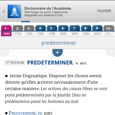
Aller au contenu
Dictionnaire de l’Académie
OUVRIR
×
Télécharger ou ouvrir l’application
Disponible sur Android et iOS
1
2
3
4
5
6
7
8
9
10
e
e
e
e
e
e
re
e
e
e
1694
1718
1740
1762
1798
1835
1878
1935
2024
E.C.
predeterminer
PREDETERMINER.
re
v. act.
1
ÉDITION
■
terme Dogmatique.
Disposer les choses avenir
desorte qu’elles arrivent necessairement d’une
certaine maniere.
Les actions des causes libres ne sont
point prédeterminées par la fatalité. Dieu ne
prédetermine point les hommes au mal.
Predeterminé, ée.
■
part.