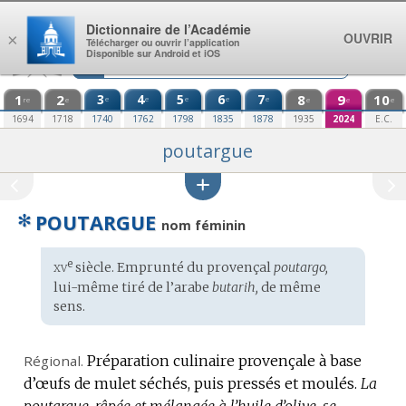
Aller au contenu
Dictionnaire de l’Académie
OUVRIR
×
Télécharger ou ouvrir l’application
Disponible sur Android et iOS
1
2
3
4
5
6
7
8
9
10
e
e
e
e
e
re
e
e
e
e
1694
1718
1740
1762
1798
1835
1878
1935
2024
E.C.
poutargue
✻
POUTARGUE
nom féminin
xv
e
Étymologie
siècle. Emprunté du
provençal
poutargo,
:
lui-même tiré de l’
arabe
butarih,
de même
sens.
Régional.
Préparation culinaire provençale à base
d’œufs de mulet séchés, puis pressés et moulés.
La
poutargue, râpée et mélangée à l’huile d’olive, se