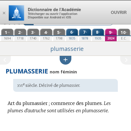
Aller au contenu
Dictionnaire de l’Académie
OUVRIR
×
Télécharger ou ouvrir l’application
Disponible sur Android et iOS
1
2
3
4
5
6
7
8
9
10
e
e
e
re
e
e
e
e
e
e
1694
1718
1740
1762
1798
1835
1878
1935
2024
E.C.
plumasserie
PLUMASSERIE
nom féminin
xvi
e
Étymologie
siècle. Dérivé de
plumassier.
:
Art du plumassier ; commerce des plumes.
Les
plumes d’autruche sont utilisées en plumasserie.