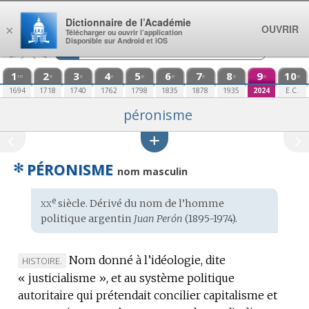
Aller au contenu
Dictionnaire de l’Académie
OUVRIR
×
Télécharger ou ouvrir l’application
Disponible sur Android et iOS
1
2
3
4
5
6
7
8
9
10
re
e
e
e
e
e
e
e
e
e
1694
1718
1740
1762
1798
1835
1878
1935
2024
E.C.
péronisme
✻
PÉRONISME
nom masculin
xx
e
Étymologie
siècle. Dérivé du
nom
de l’homme
:
politique argentin
Juan Perón
(1895-1974).
Nom donné à l’idéologie, dite
MARQUE
HISTOIRE.
« justicialisme », et au système politique
DE
autoritaire qui prétendait concilier capitalisme et
DOMAINE