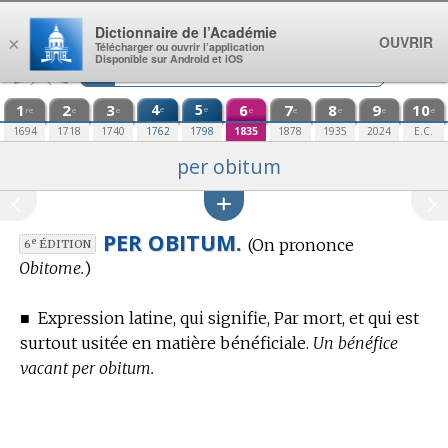
Aller au contenu
Dictionnaire de l’Académie
OUVRIR
×
Télécharger ou ouvrir l’application
Disponible sur Android et iOS
1
2
3
4
5
6
7
8
9
10
e
e
re
e
e
e
e
e
e
e
1694
1718
1740
1762
1798
1835
1878
1935
2024
E.C.
per obitum
PER OBITUM.
(On prononce
e
6
ÉDITION
Obitome.
)
■
Expression latine, qui signifie, Par mort, et qui est
surtout usitée en matière bénéficiale.
Un bénéfice
vacant per obitum.