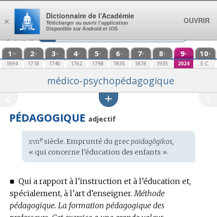
Aller au contenu
Dictionnaire de l’Académie
OUVRIR
×
Télécharger ou ouvrir l’application
Disponible sur Android et iOS
1
2
3
4
5
6
7
8
9
10
re
e
e
e
e
e
e
e
e
e
1694
1718
1740
1762
1798
1835
1878
1935
2024
E.C.
médico-psychopédagogique
PÉDAGOGIQUE
adjectif
xvii
e
Étymologie
siècle. Emprunté du
grec
paidagôgikos,
:
« qui concerne l’éducation des enfants ».
■
Qui a rapport à l’instruction et à l’éducation et,
spécialement, à l’art d’enseigner.
Méthode
pédagogique.
La formation pédagogique des