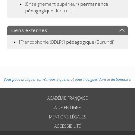
(Enseignement supérieur)
permanence
pédagogique
[loc. n. f.]
Liens externes
[Francophonie (BDLP)]
pédagogique
(Burundi)
Vous pouvez cliquer sur n’importe quel mot pour naviguer dans le dictionnaire.
ACADÉMIE FRANÇAISE
AIDE EN LIGNE
MENTIONS LÉGALES
ACCESSIBILITÉ