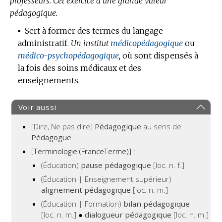
professeurs.
Cet exercice a une grande valeur
pédagogique.
▪
Sert à former des termes du langage
administratif.
Un institut
médicopédagogique
ou
médico-psychopédagogique
,
où sont dispensés à
la fois des soins médicaux et des
enseignements.
Voir aussi
[Dire, Ne pas dire]
Pédagogique
au sens de
Pédagogue
[Terminologie (FranceTerme)] :
(Éducation)
pause pédagogique
[loc. n. f.]
(Éducation | Enseignement supérieur)
alignement pédagogique
[loc. n. m.]
(Éducation | Formation)
bilan pédagogique
[loc. n. m.]
●
dialogueur pédagogique
[loc. n. m.]