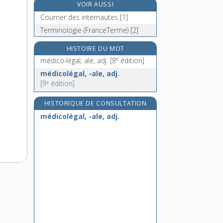
VOIR AUSSI
e
médimne, n. m.
[7
édition]
Courrier des internautes [1]
médina, n. f.
Terminologie (FranceTerme) [2]
médio-, préf.
médiocratie, n. f.
HISTOIRE DU MOT
e
médico-légal, ale, adj.
[8
édition]
médicolégal, -ale, adj.
e
[9
édition]
HISTORIQUE DE CONSULTATION
médicolégal, -ale, adj.