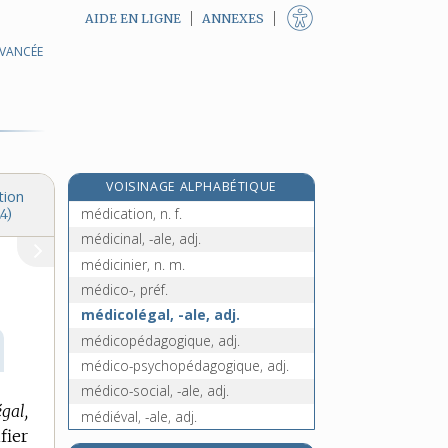
AIDE EN LIGNE
ANNEXES
AVANCÉE
médicaliser, v. tr.
médicament, n. m.
e
médicamentaire, adj.
[7
édition]
médicamenter, v. tr.
médicamenteux, -euse, adj.
VOISINAGE ALPHABÉTIQUE
médicastre, n. m.
tion
médication, n. f.
4)
médicinal, -ale, adj.
médicinier, n. m.
médico-, préf.
médicolégal, -ale, adj.
médicopédagogique, adj.
médico-psychopédagogique, adj.
médico-social, -ale, adj.
gal,
médiéval, -ale, adj.
fier
médiéviste, n.