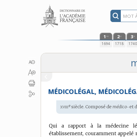
Aller au contenu
1
2
3
re
e
e
1694
1718
174
m
MÉDICOLÉGAL, MÉDICOLÉG
xviii
e
Étymologie
siècle. Composé de
médico‑
et 
:
Qui a rapport à la médecine lég
établissement, couramment appelé mo