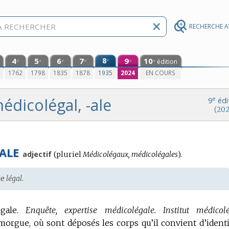
RECHERCHE 
4
5
6
7
8
9
10
e
édition
e
e
e
e
e
e
0
1762
1798
1835
1878
1935
2024
EN COURS
édicolégal, -ale
e
9
édi
(202
ALE
adjectif
(
pluriel
Médicolégaux, médicolégales
).
de
légal.
ale.
Enquête, expertise médicolégale.
Institut médicolé
rgue, où sont déposés les corps qu’il convient d’identi