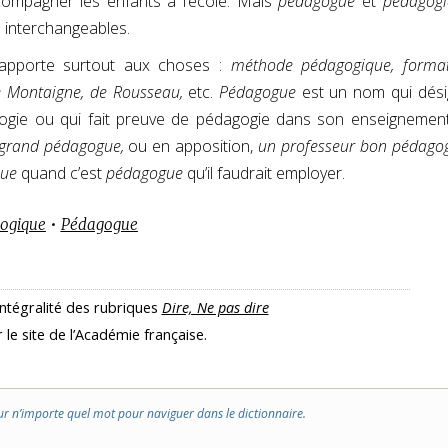
compagner les enfants à l’école. Mais
pédagogue
et
pédagog
 interchangeables.
rapporte surtout aux choses :
méthode pédagogique, forma
e Montaigne, de Rousseau,
etc.
Pédagogue
est un nom qui dés
ogie ou qui fait preuve de pédagogie dans son enseignement 
 grand pédagogue,
ou en apposition,
un professeur bon pédago
que
quand c’est
pédagogue
qu’il faudrait employer.
ogique
•
Pédagogue
intégralité des rubriques
Dire, Ne pas dire
r le site de l’Académie française.
ur n’importe quel mot pour naviguer dans le dictionnaire.