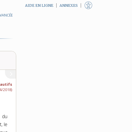
AIDE EN LIGNE
ANNEXES
AVANCÉE
fautifs
4/2018)
e du
, le