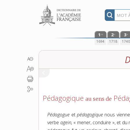
Aller au contenu
1
2
3
re
e
e
1694
1718
174
D
Pédagogique
Péda
au sens de
Pédagogue
et
pédagogique
nous viennent
verbe
agein,
« mener, conduire », et d