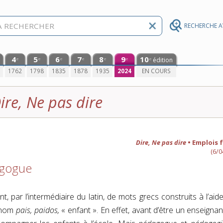
RECHERCHE 
4
5
6
7
8
9
10
édition
e
e
e
e
e
e
e
0
1762
1798
1835
1878
1935
2024
EN COURS
ire, Ne pas dire
Dire, Ne pas dire
• Emplois 
(6/0
gogue
, par l’intermédiaire du latin, de mots grecs construits à l’aid
u nom
pais, paidos,
« enfant ». En effet, avant d’être un enseignant