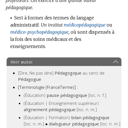
professeurs.
Cet exercice a une grande valeur
pédagogique.
▪
Sert à former des termes du langage
administratif.
Un institut
médicopédagogique
ou
médico-psychopédagogique
,
où sont dispensés à
la fois des soins médicaux et des
enseignements.
Voir aussi
[Dire, Ne pas dire]
Pédagogique
au sens de
Pédagogue
[Terminologie (FranceTerme)] :
(Éducation)
pause pédagogique
[loc. n. f.]
(Éducation | Enseignement supérieur)
alignement pédagogique
[loc. n. m.]
(Éducation | Formation)
bilan pédagogique
[loc. n. m.]
●
dialogueur pédagogique
[loc. n. m.]