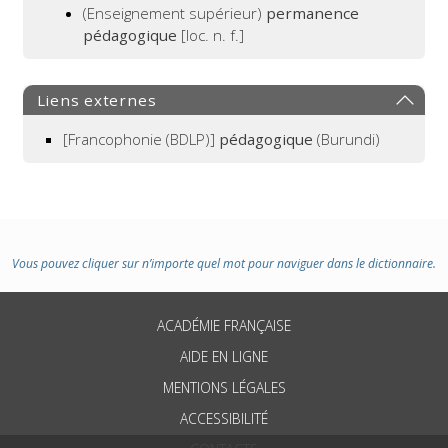
(Enseignement supérieur)
permanence
pédagogique
[loc. n. f.]
Liens externes
[Francophonie (BDLP)]
pédagogique
(Burundi)
Vous pouvez cliquer sur n’importe quel mot pour naviguer dans le dictionnaire.
ACADÉMIE FRANÇAISE
AIDE EN LIGNE
MENTIONS LÉGALES
ACCESSIBILITÉ