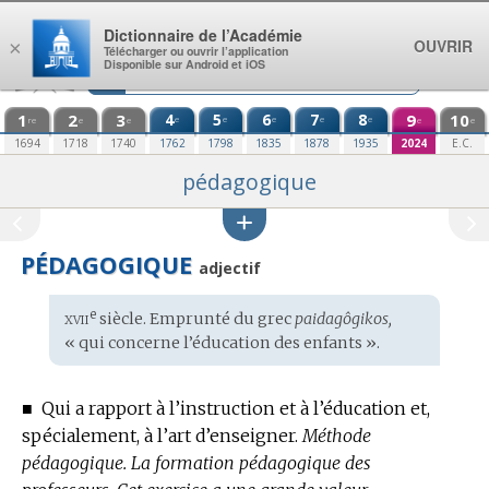
Aller au contenu
Dictionnaire de l’Académie
OUVRIR
×
Télécharger ou ouvrir l’application
Disponible sur Android et iOS
1
2
3
4
5
6
7
8
9
10
e
e
e
e
e
re
e
e
e
e
1694
1718
1740
1762
1798
1835
1878
1935
2024
E.C.
pédagogique
PÉDAGOGIQUE
adjectif
xvii
e
Étymologie
siècle. Emprunté du
grec
paidagôgikos,
:
« qui concerne l’éducation des enfants ».
■
Qui a rapport à l’instruction et à l’éducation et,
spécialement, à l’art d’enseigner.
Méthode
pédagogique.
La formation pédagogique des