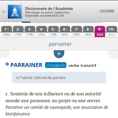
Aller au contenu
Dictionnaire de l’Académie
OUVRIR
×
Télécharger ou ouvrir l’application
Disponible sur Android et iOS
1
2
3
4
5
6
7
8
9
10
re
e
e
e
e
e
e
e
e
e
1694
1718
1740
1762
1798
1835
1878
1935
2024
E.C.
parrainer
✻
PARRAINER
conjugaison
verbe transitif
xx
e
Étymologie
siècle. Dérivé de
parrain.
:
Soutenir de son influence ou de son autorité
1.
morale une personne, un projet ou une œuvre.
Parrainer un comité de sauvegarde, une association de
bienfaisance.