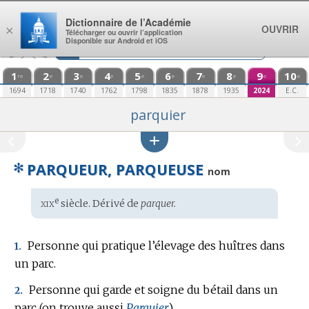
Aller au contenu
Dictionnaire de l’Académie
OUVRIR
×
Télécharger ou ouvrir l’application
Disponible sur Android et iOS
1
2
3
4
5
6
7
8
9
10
re
e
e
e
e
e
e
e
e
e
1694
1718
1740
1762
1798
1835
1878
1935
2024
E.C.
parquier
✻
PARQUEUR, PARQUEUSE
nom
xix
e
Étymologie
siècle. Dérivé de
parquer.
:
Personne qui pratique l’élevage des huîtres dans
1.
un parc.
Personne qui garde et soigne du bétail dans un
2.
parc (on trouve aussi
Parquier
).