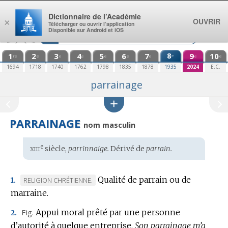
Aller au contenu
Dictionnaire de l’Académie
OUVRIR
×
Télécharger ou ouvrir l’application
Disponible sur Android et iOS
1
2
3
4
5
6
7
8
9
10
e
re
e
e
e
e
e
e
e
e
1694
1718
1740
1762
1798
1835
1878
1935
2024
E.C.
parrainage
PARRAINAGE
nom masculin
xiii
e
Étymologie
siècle,
parrinnaige.
Dérivé de
parrain.
:
Qualité de parrain ou de
MARQUE
RELIGION CHRÉTIENNE.
1.
marraine.
DE
DOMAINE
Fig.
Appui moral prêté par une personne
2.
:
d’autorité à quelque entreprise.
Son parrainage m’a