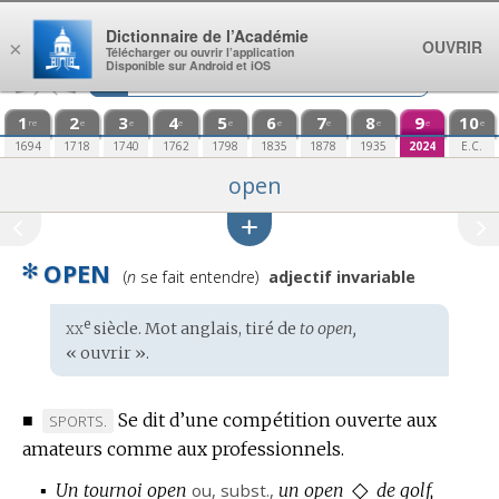
Aller au contenu
Dictionnaire de l’Académie
OUVRIR
×
Télécharger ou ouvrir l’application
Disponible sur Android et iOS
1
2
3
4
5
6
7
8
9
10
re
e
e
e
e
e
e
e
e
e
1694
1718
1740
1762
1798
1835
1878
1935
2024
E.C.
open
✻
OPEN
Prononciation
(
n
se fait entendre)
adjectif invariable
:
xx
e
Étymologie
siècle. Mot
anglais
, tiré de
to open,
:
« ouvrir ».
■
Se dit d’une compétition ouverte aux
MARQUE
SPORTS.
amateurs comme aux professionnels.
DE
DOMAINE
◇
▪
Un tournoi open
ou,
subst.
,
un open
de golf,