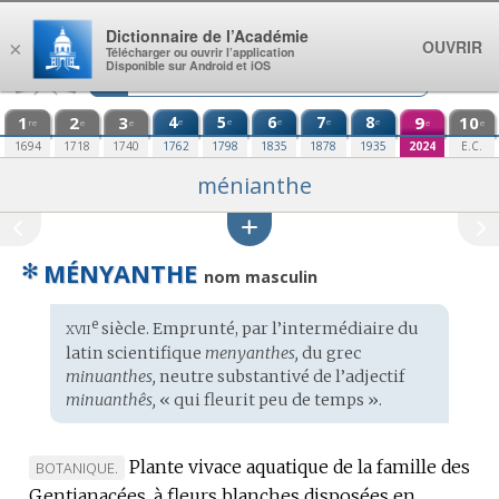
Aller au contenu
Dictionnaire de l’Académie
OUVRIR
×
Télécharger ou ouvrir l’application
Disponible sur Android et iOS
1
2
3
4
5
6
7
8
9
10
e
e
e
e
e
re
e
e
e
e
1694
1718
1740
1762
1798
1835
1878
1935
2024
E.C.
ménianthe
✻
MÉNYANTHE
nom masculin
xvii
e
Étymologie
siècle. Emprunté, par l’intermédiaire du
:
latin scientifique
menyanthes,
du
grec
minuanthes,
neutre substantivé de l’adjectif
minuanthês,
« qui fleurit peu de temps ».
Plante vivace aquatique de la famille des
MARQUE
BOTANIQUE.
Gentianacées, à fleurs blanches disposées en
DE