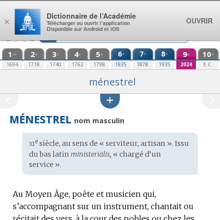
Aller au contenu
Dictionnaire de l’Académie
OUVRIR
×
Télécharger ou ouvrir l’application
Disponible sur Android et iOS
1
2
3
4
5
6
7
8
9
10
e
e
e
re
e
e
e
e
e
e
1694
1718
1740
1762
1798
1835
1878
1935
2024
E.C.
ménestrel
MÉNESTREL
nom masculin
xi
e
Étymologie
siècle, au sens de « serviteur, artisan ». Issu
:
du
bas latin
ministerialis,
« chargé d’un
service ».
Au Moyen Âge, poète et musicien qui,
s’accompagnant sur un instrument, chantait ou
récitait des vers, à la cour des nobles ou chez les