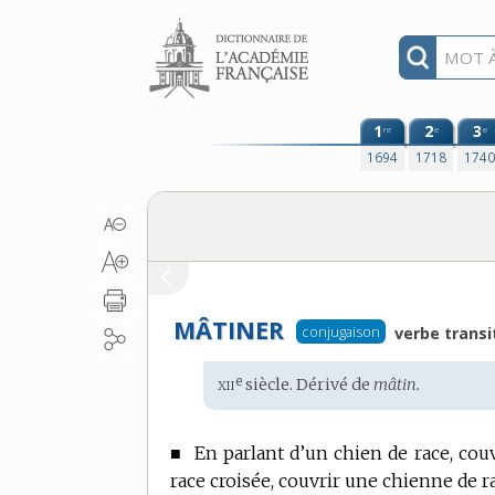
Aller au contenu
1
2
3
re
e
e
1694
1718
174
MÂTINER
conjugaison
verbe transi
xii
e
Étymologie
siècle. Dérivé de
mâtin.
:
■
En parlant d’un chien de race, cou
race croisée, couvrir une chienne de r