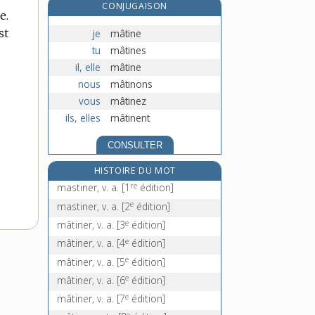
CONJUGAISON
matoir, n. m.
e.
matois, -oise, adj.
st
je
mâtine
e
matoisement, adv.
[2
édition]
tu
mâtines
il, elle
mâtine
matoiserie, n. f.
nous
mâtinons
vous
mâtinez
ils, elles
mâtinent
CONSULTER
HISTOIRE DU MOT
re
mastiner, v. a.
[1
édition]
e
mastiner, v. a.
[2
édition]
e
mâtiner, v. a.
[3
édition]
e
mâtiner, v. a.
[4
édition]
e
mâtiner, v. a.
[5
édition]
e
mâtiner, v. a.
[6
édition]
e
mâtiner, v. a.
[7
édition]
e