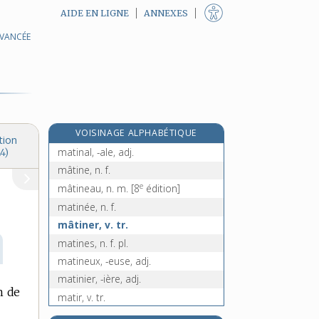
AIDE EN LIGNE
ANNEXES
AVANCÉE
matheux, -euse, n.
maths, n. f. pl.
mathusalem, n. m.
matière, n. f.
matin, n. m.
VOISINAGE ALPHABÉTIQUE
mâtin, n. m.
tion
matinal, -ale, adj.
4)
mâtine, n. f.
e
mâtineau, n. m.
[8
édition]
matinée, n. f.
mâtiner, v. tr.
matines, n. f. pl.
matineux, -euse, adj.
matinier, -ière, adj.
n de
matir, v. tr.
matité, n. f.