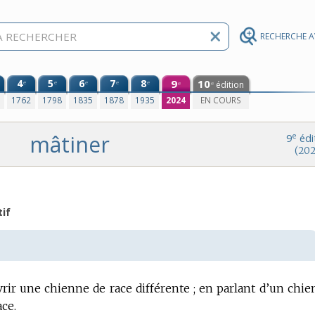
RECHERCHE 
4
5
6
7
8
9
10
e
e
e
e
e
édition
e
e
0
1762
1798
1835
1878
1935
2024
EN COURS
mâtiner
e
9
édi
(202
tif
vrir une chienne de race différente ; en parlant d’un chie
ace.