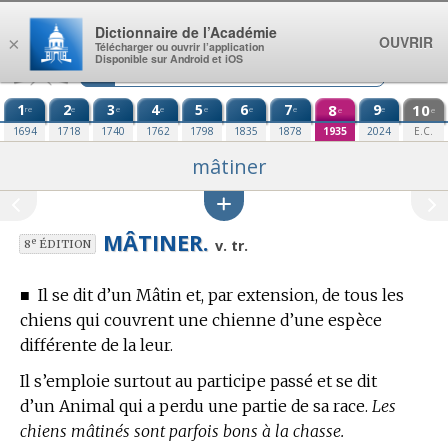
Aller au contenu
Dictionnaire de l’Académie
OUVRIR
×
Télécharger ou ouvrir l’application
Disponible sur Android et iOS
1
2
3
4
5
6
7
8
9
10
re
e
e
e
e
e
e
e
e
e
1694
1718
1740
1762
1798
1835
1878
1935
2024
E.C.
mâtiner
MÂTINER.
e
v. tr.
8
ÉDITION
■
Il se dit d’un Mâtin et, par extension, de tous les
chiens qui couvrent une chienne d’une espèce
différente de la leur.
Il s’emploie surtout au participe passé et se dit
d’un Animal qui a perdu une partie de sa race.
Les
chiens mâtinés sont parfois bons à la chasse.