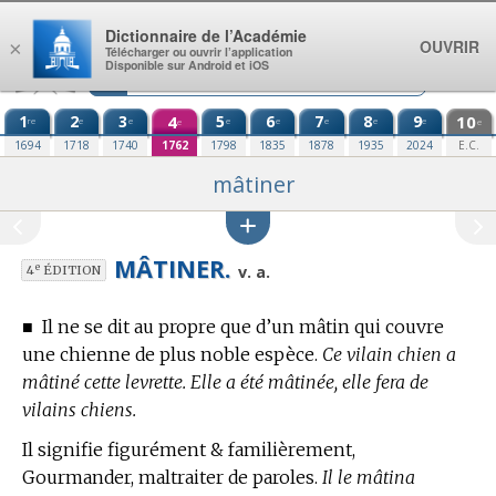
Aller au contenu
Dictionnaire de l’Académie
OUVRIR
×
Télécharger ou ouvrir l’application
Disponible sur Android et iOS
1
2
3
4
5
6
7
8
9
10
re
e
e
e
e
e
e
e
e
e
1694
1718
1740
1762
1798
1835
1878
1935
2024
E.C.
mâtiner
MÂTINER.
e
v. a.
4
ÉDITION
■
Il ne se dit au propre que d’un mâtin qui couvre
une chienne de plus noble espèce.
Ce vilain chien a
mâtiné cette levrette. Elle a été mâtinée, elle fera de
vilains chiens.
Il signifie figurément & familièrement,
Gourmander, maltraiter de paroles.
Il le mâtina