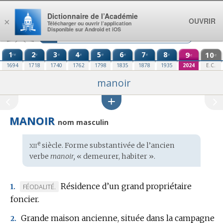
Aller au contenu
Dictionnaire de l’Académie
OUVRIR
×
Télécharger ou ouvrir l’application
Disponible sur Android et iOS
1
2
3
4
5
6
7
8
9
10
re
e
e
e
e
e
e
e
e
e
1694
1718
1740
1762
1798
1835
1878
1935
2024
E.C.
manoir
MANOIR
nom masculin
xii
e
Étymologie
siècle. Forme substantivée de l’ancien
:
verbe
manoir,
« demeurer, habiter ».
Résidence d’un grand propriétaire
MARQUE
FÉODALITÉ.
1.
foncier.
DE
DOMAINE
Grande maison ancienne, située dans la campagne
2.