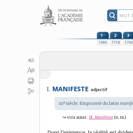
Aller au contenu
1
2
3
re
e
e
1694
1718
174
MANIFESTE
I.
adjectif
xii
e
Étymologie
siècle. Emprunté du
latin
manife
:
↪
voir aussi :
II.
Manifeste
(n. m.)
Dont l’existence, la réalité est éviden