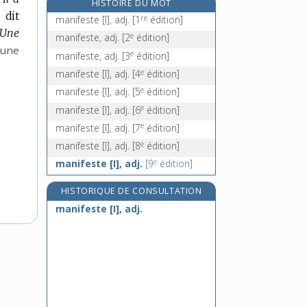
HISTOIRE DU MOT
manigancer, v. tr.
 dit
re
manifeste [I], adj.
[1
édition]
maniguette, n. f.
Une
e
manifeste, adj.
[2
édition]
manille [I], n. f.
’une
e
manifeste, adj.
[3
édition]
manille [II], n. f.
e
manifeste [I], adj.
[4
édition]
e
manifeste [I], adj.
[5
édition]
e
manifeste [I], adj.
[6
édition]
e
manifeste [I], adj.
[7
édition]
e
manifeste [I], adj.
[8
édition]
e
manifeste [I], adj.
[9
édition]
HISTORIQUE DE CONSULTATION
manifeste [I], adj.