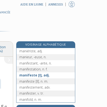
AIDE EN LIGNE
ANNEXES
AVANCÉE
manie, n. f.
maniement, n. m.
manier, v. tr.
manière, n. f.
maniéré, -ée, adj.
VOISINAGE ALPHABÉTIQUE
maniérisme, n. m.
tion
maniériste, adj.
4)
manieur, -euse, n.
manifestant, -ante, n.
manifestation, n. f.
manifeste [I], adj.
manifeste [II], n. m.
manifestement, adv.
manifester, v. tr.
manifold, n. m.
manigance, n. f.
Il a