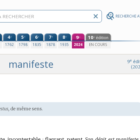
RECHERCHE 
4
5
6
7
8
9
10
e
e
e
e
e
édition
e
e
0
1762
1798
1835
1878
1935
2024
EN COURS
manifeste
e
9
édi
(202
stus,
de même sens.
te, incontestable ; flagrant, patent.
Son dépit est manifeste.