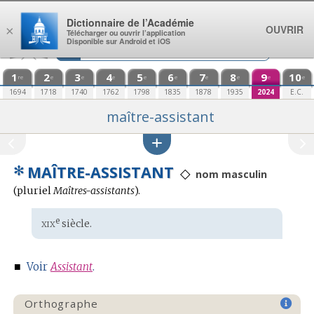
Aller au contenu
Dictionnaire de l’Académie
OUVRIR
×
Télécharger ou ouvrir l’application
Disponible sur Android et iOS
1
2
3
4
5
6
7
8
9
10
re
e
e
e
e
e
e
e
e
e
1694
1718
1740
1762
1798
1835
1878
1935
2024
E.C.
maître-assistant
✻
MAÎTRE-ASSISTANT
◇
nom masculin
(
pluriel
Maîtres-assistants
).
xix
e
Étymologie
siècle.
:
■
Voir
Assistant
.
Orthographe