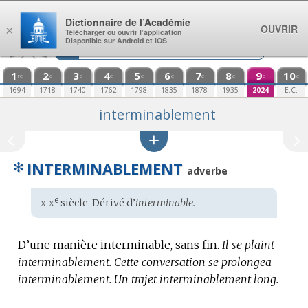
Aller au contenu
Dictionnaire de l’Académie
OUVRIR
×
Télécharger ou ouvrir l’application
Disponible sur Android et iOS
1
2
3
4
5
6
7
8
9
10
re
e
e
e
e
e
e
e
e
e
1694
1718
1740
1762
1798
1835
1878
1935
2024
E.C.
interminablement
✻
INTERMINABLEMENT
adverbe
xix
e
Étymologie
siècle. Dérivé d’
interminable.
:
D’une manière interminable, sans fin.
Il se plaint
interminablement.
Cette conversation se prolongea
interminablement.
Un trajet interminablement long.