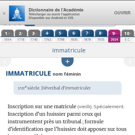
Aller au contenu
Dictionnaire de l’Académie
OUVRIR
×
Télécharger ou ouvrir l’application
Disponible sur Android et iOS
1
2
3
4
5
6
7
8
9
10
e
e
e
e
e
re
e
e
e
e
1694
1718
1740
1762
1798
1835
1878
1935
2024
E.C.
immatricule
IMMATRICULE
nom féminin
xvii
e
Étymologie
siècle. Déverbal d’
immatriculer.
:
Inscription sur une matricule
(vieilli).
Spécialement.
Inscription d’un huissier parmi ceux qui
instrumentent près un tribunal ; formule
d’identification que l’huissier doit apposer sur tous