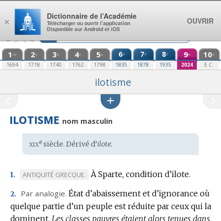
Aller au contenu
Dictionnaire de l’Académie
OUVRIR
×
Télécharger ou ouvrir l’application
Disponible sur Android et iOS
1
2
3
4
5
6
7
8
9
10
e
e
e
re
e
e
e
e
e
e
1694
1718
1740
1762
1798
1835
1878
1935
2024
E.C.
ilotisme
ILOTISME
nom masculin
xix
e
Étymologie
siècle. Dérivé d’
ilote.
:
À Sparte, condition d’ilote.
MARQUE
ANTIQUITÉ GRECQUE.
1.
DE
Par analogie.
État d’abaissement et d’ignorance où
2.
DOMAINE
quelque partie d’un peuple est réduite par ceux qui la
:
dominent.
Les classes pauvres étaient alors tenues dans