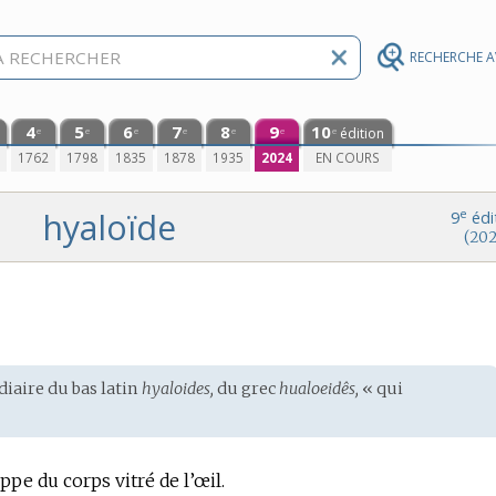
RECHERCHE 
4
5
6
7
8
9
10
édition
e
e
e
e
e
e
e
0
1762
1798
1835
1878
1935
2024
EN COURS
hyaloïde
e
9
édi
(202
diaire du
bas latin
hyaloides,
du
grec
hualoeidês,
« qui
pe du corps vitré de l’œil.