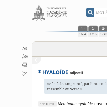
Aller au contenu
1
2
3
re
e
e
1694
1718
174
✻
HYALOÏDE
adjectif
xvi
e
Étymologie
siècle. Emprunté, par l’intermé
:
ressemble au verre ».
Membrane hyaloïde,
envelop
MARQUE
ANATOMIE.