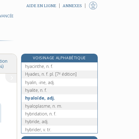
AIDE EN LIGNE
ANNEXES
AVANCÉE
hussard, n. m.
hussite, n. m.
hutin, -ine, adj.
hutte, n. f.
hutter, v. tr.
VOISINAGE ALPHABÉTIQUE
hW, symb.
tion
hyacinthe, n. f.
4)
e
Hyades, n. f. pl.
[7
édition]
hyalin, -ine, adj.
hyalite, n. f.
hyaloïde, adj.
hyaloplasme, n. m.
hybridation, n. f.
hybride, adj.
hybrider, v. tr.
hybridisme, n. m.