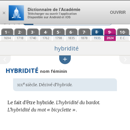
Aller au contenu
Dictionnaire de l’Académie
OUVRIR
×
Télécharger ou ouvrir l’application
Disponible sur Android et iOS
1
2
3
4
5
6
7
8
9
10
e
re
e
e
e
e
e
e
e
e
1694
1718
1740
1762
1798
1835
1878
1935
2024
E.C.
hybridité
HYBRIDITÉ
nom féminin
xix
e
Étymologie
siècle. Dérivé d’
hybride.
:
Le fait d’être hybride.
L’hybridité du bardot.
L’hybridité du mot « bicyclette ».