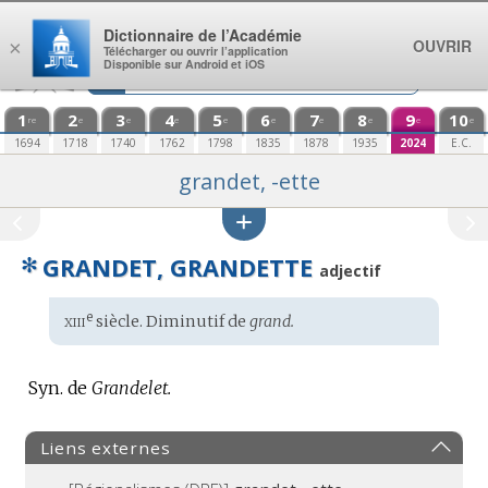
Aller au contenu
Dictionnaire de l’Académie
OUVRIR
×
Télécharger ou ouvrir l’application
Disponible sur Android et iOS
1
2
3
4
5
6
7
8
9
10
re
e
e
e
e
e
e
e
e
e
1694
1718
1740
1762
1798
1835
1878
1935
2024
E.C.
grandet, -ette
✻
GRANDET, GRANDETTE
adjectif
xiii
e
Étymologie
siècle. Diminutif de
grand.
:
Syn. de
Grandelet.
Liens externes