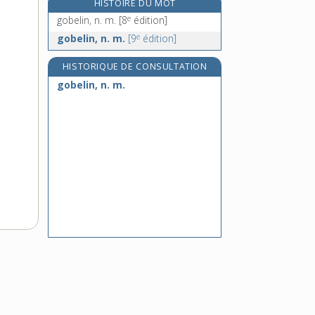
HISTOIRE DU MOT
goberge, n. f.
e
gobelin, n. m.
[8
édition]
goberger (se), v. pron.
e
gobelin, n. m.
[9
édition]
e
gobet, n. m.
[8
édition]
HISTORIQUE DE CONSULTATION
gobetage, n. m.
gobelin, n. m.