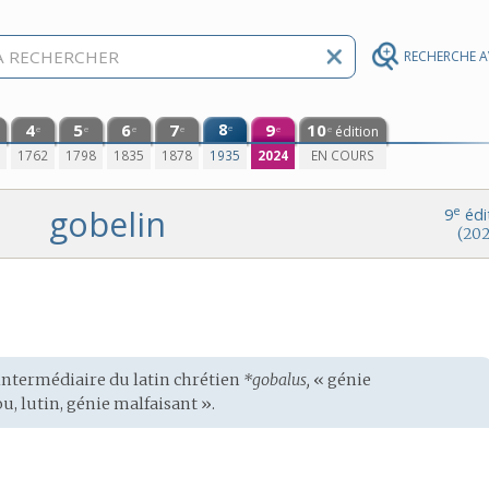
RECHERCHE 
4
5
6
7
8
9
10
e
édition
e
e
e
e
e
e
0
1762
1798
1835
1878
1935
2024
EN COURS
gobelin
e
9
édi
(202
l’intermédiaire du
latin chrétien
*gobalus,
« génie
ou, lutin, génie malfaisant ».