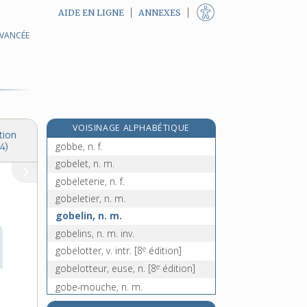
AIDE EN LIGNE
ANNEXES
AVANCÉE
gnosticisme, n. m.
gnostique, n.
gnou, n. m.
go [I], n. m.
go (tout de) [II], loc. adv.
VOISINAGE ALPHABÉTIQUE
goal, n.
tion
gobbe, n. f.
4)
gobelet, n. m.
gobeleterie, n. f.
gobeletier, n. m.
gobelin, n. m.
gobelins, n. m. inv.
e
gobelotter, v. intr.
[8
édition]
e
gobelotteur, euse, n.
[8
édition]
gobe-mouche, n. m.
gober, v. tr.