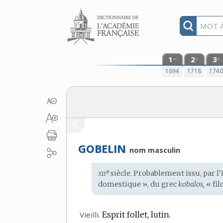
Aller au contenu
1
2
3
re
e
e
1694
1718
174
GOBELIN
nom masculin
xii
e
Étymologie
siècle. Probablement issu, par 
:
domestique », du
grec
kobalos,
« fil
Vieilli.
Esprit follet, lutin.