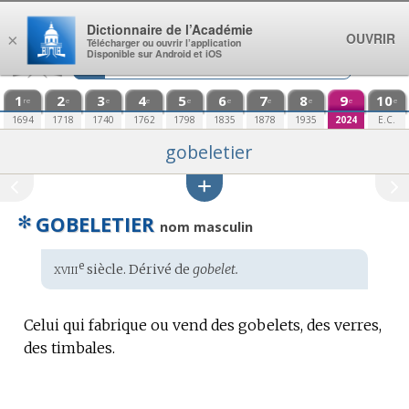
Aller au contenu
Dictionnaire de l’Académie
OUVRIR
×
Télécharger ou ouvrir l’application
Disponible sur Android et iOS
1
2
3
4
5
6
7
8
9
10
re
e
e
e
e
e
e
e
e
e
1694
1718
1740
1762
1798
1835
1878
1935
2024
E.C.
gobeletier
✻
GOBELETIER
nom masculin
xviii
e
Étymologie
siècle. Dérivé de
gobelet.
:
Celui qui fabrique ou vend des gobelets, des verres,
des timbales.